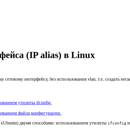
йса (IP alias) в Linux
ому сетевому интерфейсу, без использования vlan, т.е. создать 
ованием утилиты ifconfig.
ьзованием файла конфигурации.
u, xUbuntu) двумя способами: использованием утилиты
и
ifconfig