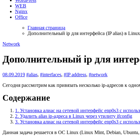
WordPress
WEB
Nginx
Office
Главная страница
Дополнительный ip для интерфейса (IP alias) в Linux
Network
Дополнительный ip для интерфе
08.09.2019
#alias
,
#interfaces
,
#IP address
,
#network
Сегодня рассмотрим как привязать несколько ip-адресов к одн
Содержание
1.
Установка алиас на сетевой интерфейс enp0s3 с использ
2.
Удалить alias ip-адреса в Linux через утилиту ifconfig
3.
Установка алиас на сетевой интерфейс enp0s3 с испол
Данная задача решается в ОС Linux (Linux Mint, Debian, Ubunt