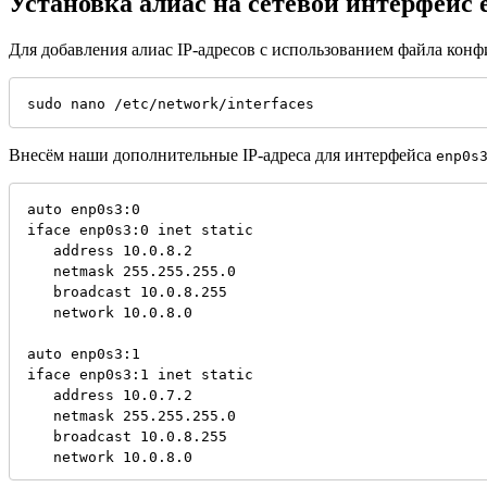
Установка алиас на сетевой интерфейс 
Для добавления алиас IP-адресов с использованием файла кон
sudo nano /etc/network/interfaces
Внесём наши дополнительные IP-адреса для интерфейса
enp0s
auto enp0s3:0
iface enp0s3:0 inet static
   address 10.0.8.2
   netmask 255.255.255.0
   broadcast 10.0.8.255
   network 10.0.8.0
auto enp0s3:1
iface enp0s3:1 inet static
   address 10.0.7.2
   netmask 255.255.255.0
   broadcast 10.0.8.255
   network 10.0.8.0