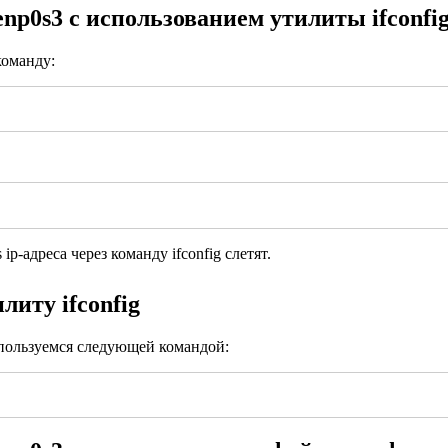
np0s3 с использованием утилиты ifconfig
команду:
ip-адреса через команду ifconfig слетят.
илиту ifconfig
пользуемся следующей командой: