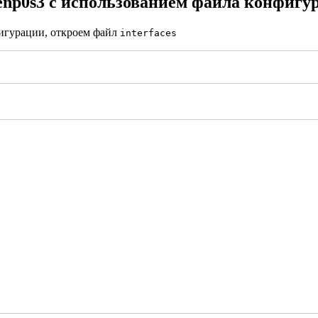
enp0s3 с использованием файла конфигу
фигурации, откроем файл
interfaces
3