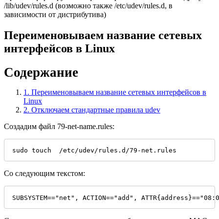
/lib/udev/rules.d (возможно также /etc/udev/rules.d, в
зависимости от дистрибутива)
Переименовываем название сетевых
интерфейсов в Linux
Содержание
1.
Переименовываем название сетевых интерфейсов в
Linux
2.
Отключаем стандартные правила udev
Создадим файл 79-net-name.rules:
sudo touch  /etc/udev/rules.d/79-net.rules
Со следующим текстом:
SUBSYSTEM=="net", ACTION=="add", ATTR{address}=="08: