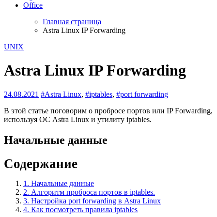
Office
Главная страница
Astra Linux IP Forwarding
UNIX
Astra Linux IP Forwarding
24.08.2021
#Astra Linux
,
#iptables
,
#port forwarding
В этой статье поговорим о пробросе портов или IP Forwarding,
используя ОС Astra Linux и утилиту iptables.
Начальные данные
Содержание
1.
Начальные данные
2.
Алгоритм проброса портов в iptables.
3.
Настройка port forwarding в Astra Linux
4.
Как посмотреть правила iptables