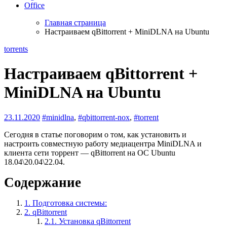
Office
Главная страница
Настраиваем qBittorrent + MiniDLNA на Ubuntu
torrents
Настраиваем qBittorrent +
MiniDLNA на Ubuntu
23.11.2020
#minidlna
,
#qbittorrent-nox
,
#torrent
Сегодня в статье поговорим о том, как установить и
настроить совместную работу медиацентра MiniDLNA и
клиента сети торрент — qBittorrent на ОС Ubuntu
18.04\20.04\22.04.
Содержание
1.
Подготовка системы:
2.
qBittorrent
2.1.
Установка qBittorrent