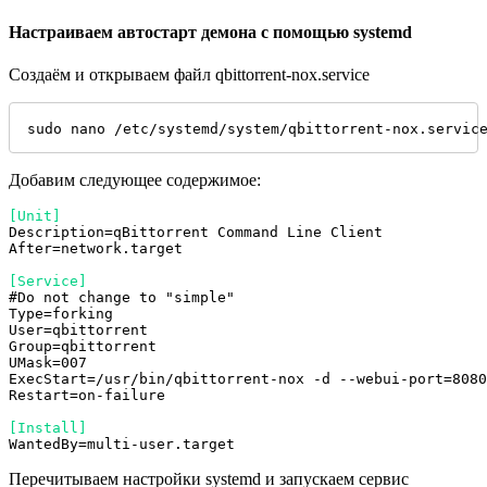
Настраиваем автостарт демона с помощью systemd
Создаём и открываем файл qbittorrent-nox.service
sudo nano /etc/systemd/system/qbittorrent-nox.servic
Добавим следующее содержимое:
[Unit]
Description=qBittorrent Command Line Client

After=network.target

[Service]
#Do not change to "simple"

Type=forking

User=qbittorrent

Group=qbittorrent

UMask=007

ExecStart=/usr/bin/qbittorrent-nox -d --webui-port=8080

Restart=on-failure

[Install]
WantedBy=multi-user.target
Перечитываем настройки systemd и запускаем сервис