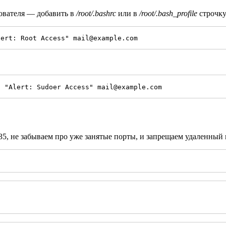
ователя — добавить в
/root/.bashrc
или в
/root/.bash_profile
строчку
lert: Root Access" mail@example.com
s "Alert: Sudoer Access" mail@example.com
35, не забываем про уже занятые порты, и запрещаем удаленный