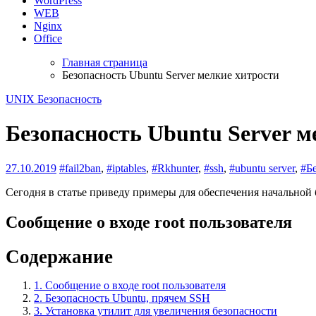
WordPress
WEB
Nginx
Office
Главная страница
Безопасность Ubuntu Server мелкие хитрости
UNIX
Безопасность
Безопасность Ubuntu Server м
27.10.2019
#fail2ban
,
#iptables
,
#Rkhunter
,
#ssh
,
#ubuntu server
,
#Б
Сегодня в статье приведу примеры для обеспечения начальной 
Сообщение о входе root пользователя
Содержание
1.
Сообщение о входе root пользователя
2.
Безопасность Ubuntu, прячем SSH
3.
Установка утилит для увеличения безопасности