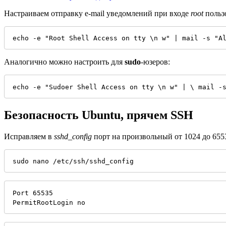
Настраиваем отправку e-mail уведомлений при входе
root
польз
echo -e "Root Shell Access on tty \n w" | mail -s "A
Аналогично можно настроить для
sudo
-юзеров:
echo -e "Sudoer Shell Access on tty \n w" | \ mail -
Безопасность Ubuntu, прячем SSH
Исправляем в
sshd_config
порт на произвольный от 1024 до 655
sudo nano /etc/ssh/sshd_config
Port 65535

PermitRootLogin no