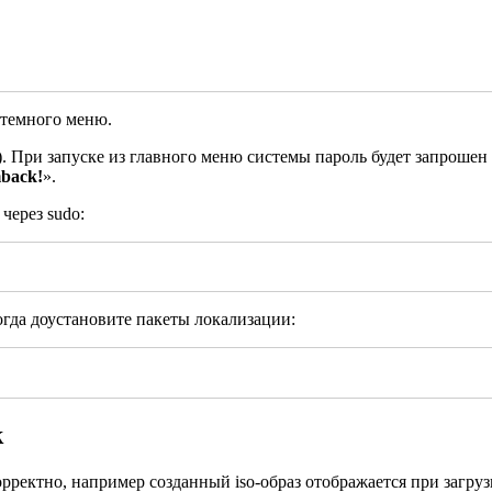
стемного меню.
). При запуске из главного меню системы пароль будет запрошен
mback!
».
через sudo:
огда доустановите пакеты локализации:
k
рректно, например созданный iso-образ отображается при загруз