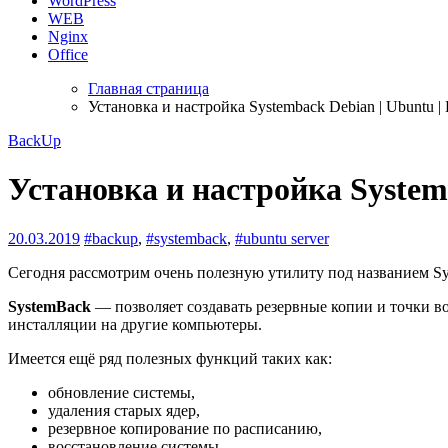
WordPress
WEB
Nginx
Office
Главная страница
Установка и настройка Systemback Debian | Ubuntu | 
BackUp
Установка и настройка Systemb
20.03.2019
#backup
,
#systemback
,
#ubuntu server
Сегодня рассмотрим очень полезную утилиту под названием S
SystemBack
— позволяет создавать резервные копии и точки во
инсталляции на другие компьютеры.
Имеется ещё ряд полезных функций таких как:
обновление системы,
удаления старых ядер,
резервное копирование по расписанию,
восстановление системы.